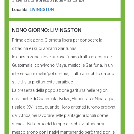
Sistemazione presso Hotel Villa Caribe.
Località:
LIVINGSTON
NONO GIORNO: LIVINGSTON
Prima colazione. Giornata libera per conocere la
cittadina e i suoi abitanti Garifunas.
In questa zona, dove si trova l’unico tratto di costa del
Guatemala, convivono Maya, meticci e Garifuna, in un
interessante meltin’pot di etnie, il tutto arricchito da uno
stile di vita prettamente caraibico.
La presenza della popolazione garifuna nelle regioni
caraibiche di Guatemala, Belize, Honduras e Nicaragua,
risale al XVII sec., quando i loro antenati furono prelevati
dall’Africa per lavorare nelle piantagioni locali come
schiavi. Nel corso del tempo gli schiavi africani si
mescolarono con i nativi mantenendo però tradizioni e