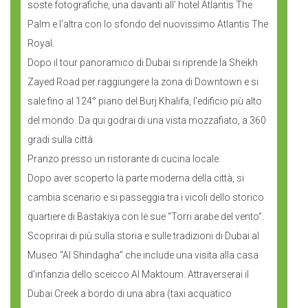
soste fotografiche, una davanti all’ hotel Atlantis The
Palm e l’altra con lo sfondo del nuovissimo Atlantis The
Royal.
Dopo il tour panoramico di Dubai si riprende la Sheikh
Zayed Road per raggiungere la zona di Downtown e si
sale fino al 124° piano del Burj Khalifa, l'edificio più alto
del mondo. Da qui godrai di una vista mozzafiato, a 360
gradi sulla città.
Pranzo presso un ristorante di cucina locale.
Dopo aver scoperto la parte moderna della città, si
cambia scenario e si passeggia tra i vicoli dello storico
quartiere di Bastakiya con le sue “Torri arabe del vento”.
Scoprirai di più sulla storia e sulle tradizioni di Dubai al
Museo “Al Shindagha” che include una visita alla casa
d'infanzia dello sceicco Al Maktoum. Attraverserai il
Dubai Creek a bordo di una abra (taxi acquatico