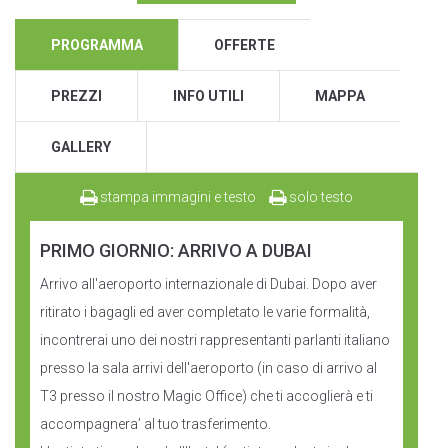
PROGRAMMA
OFFERTE
PREZZI
INFO UTILI
MAPPA
GALLERY
stampa immagini e testo
solo testo
PRIMO GIORNIO: ARRIVO A DUBAI
Arrivo all'aeroporto internazionale di Dubai. Dopo aver
ritirato i bagagli ed aver completato le varie formalità,
incontrerai uno dei nostri rappresentanti parlanti italiano
presso la sala arrivi dell'aeroporto (in caso di arrivo al
T3 presso il nostro Magic Office) che ti accoglierà e ti
accompagnera’ al tuo trasferimento.