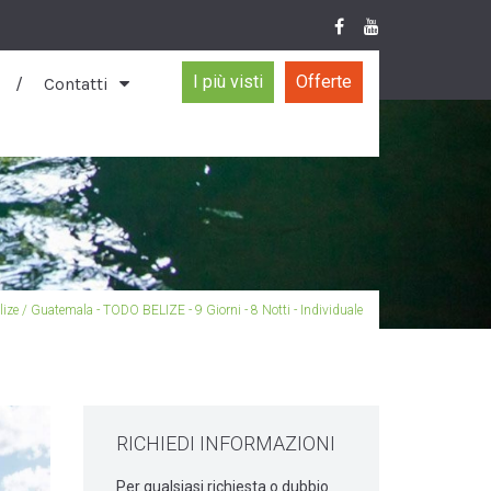
I più visti
Offerte
Contatti
elize / Guatemala - TODO BELIZE - 9 Giorni - 8 Notti - Individuale
RICHIEDI INFORMAZIONI
Per qualsiasi richiesta o dubbio