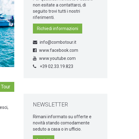
non esitate a contattarci, di
seguito trovi tutti i nostri
riferimenti.
Richiedi informazioni
info@combotour.it
www.facebook.com
www.youtube.com
+39 02.33.19.823
 Tour
NEWSLETTER
esci,
Rimani informato su offerte e
novità stando comodamente
seduto a casa o in ufficio.