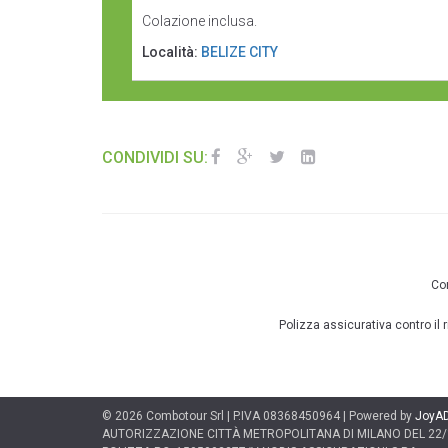
Colazione inclusa.
Località:
BELIZE CITY
CONDIVIDI SU:
Con
Polizza assicurativa contro il
© 2026 Combotour Srl | P.IVA 08368450964 | Powered by
JoyA
AUTORIZZAZIONE CITTÀ METROPOLITANA DI MILANO DEL 22/1