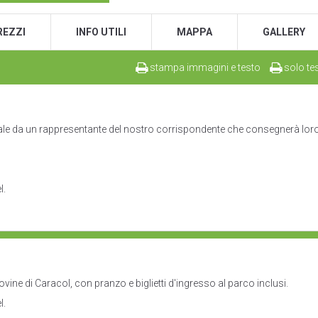
REZZI
INFO UTILI
MAPPA
GALLERY
stampa immagini e testo
solo te
ionale da un rappresentante del nostro corrispondente che consegnerà lor
l.
rovine di Caracol, con pranzo e biglietti d'ingresso al parco inclusi.
l.