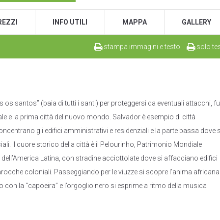
REZZI
INFO UTILI
MAPPA
GALLERY
stampa immagini e testo
solo te
 os santos” (baia di tutti i santi) per proteggersi da eventuali attacchi, fu
iale e la prima città del nuovo mondo. Salvador è esempio di città
ncentrano gli edifici amministrativi e residenziali e la parte bassa dove s
li. Il cuore storico della città è il Pelourinho, Patrimonio Mondiale
o dell’America Latina, con stradine acciottolate dove si affacciano edifici
barocche coloniali. Passeggiando per le viuzze si scopre l’anima africana
no con la “capoeira” e l’orgoglio nero si esprime a ritmo della musica