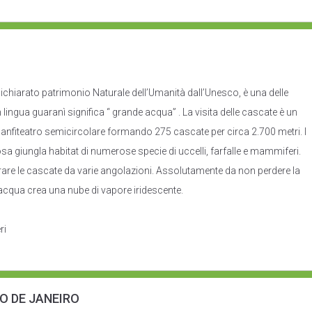
 dichiarato patrimonio Naturale dell’Umanità dall’Unesco, è una delle
n lingua guaranì significa “ grande acqua” . La visita delle cascate è un
n anfiteatro semicircolare formando 275 cascate per circa 2.700 metri. I
sa giungla habitat di numerose specie di uccelli, farfalle e mammiferi.
rare le cascate da varie angolazioni. Assolutamente da non perdere la
l’acqua crea una nube di vapore iridescente.
ri
IO DE JANEIRO