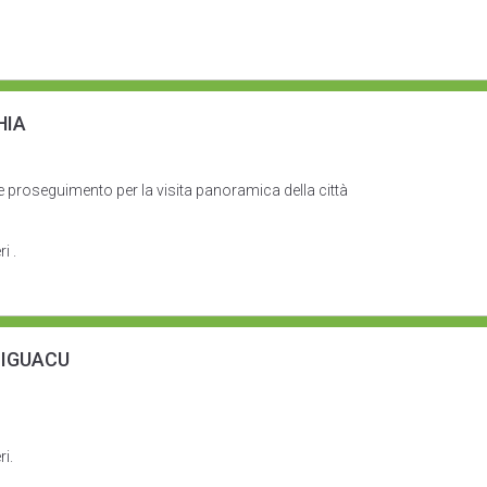
HIA
r e proseguimento per la visita panoramica della città
i .
 IGUACU
ri.