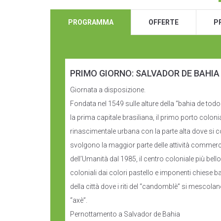
PROGRAMMA
OFFERTE
P
PRIMO GIORNO: SALVADOR DE BAHIA
Giornata a disposizione.
Fondata nel 1549 sulle alture della “bahia de todos
la prima capitale brasiliana, il primo porto colon
rinascimentale urbana con la parte alta dove si co
svolgono la maggior parte delle attività commercia
dell’Umanità dal 1985, il centro coloniale più bell
coloniali dai colori pastello e imponenti chiese 
della città dove i riti del “candomblè” si mescola
“axè”.
Pernottamento a Salvador de Bahia