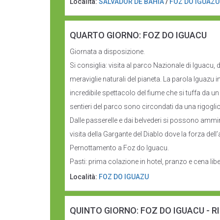
Località:
SALVADOR DE BAHIA
/
FOZ DO IGUAZU
QUARTO GIORNO: FOZ DO IGUACU
Giornata a disposizione.
Si consiglia: visita al parco Nazionale di Iguacu,
meraviglie naturali del pianeta. La parola Iguazu i
incredibile spettacolo del fiume che si tuffa da u
sentieri del parco sono circondati da una rigoglio
Dalle passerelle e dai belvederi si possono ammi
visita della Gargante del Diablo dove la forza del
Pernottamento a Foz do Iguacu.
Pasti: prima colazione in hotel, pranzo e cena libe
Località:
FOZ DO IGUAZU
QUINTO GIORNO: FOZ DO IGUACU - R