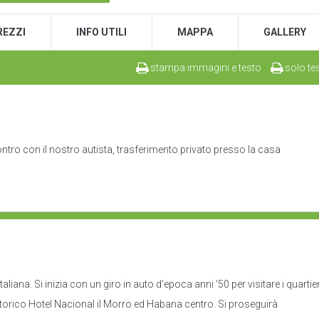
REZZI
INFO UTILI
MAPPA
GALLERY
stampa immagini e testo
solo te
ontro con il nostro autista, trasferimento privato presso la casa
iana. Si inizia con un giro in auto d'epoca anni '50 per visitare i quartier
storico Hotel Nacional il Morro ed Habana centro. Si proseguirà