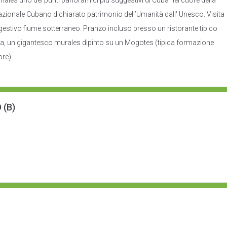
ñales uno dei punti panoramici più suggestivi di Cuba nel cuore della
azionale Cubano dichiarato patrimonio dell’Umanità dall' Unesco. Visita
uggestivo fiume sotterraneo. Pranzo incluso presso un ristorante tipico
oria, un gigantesco murales dipinto su un Mogotes (tipica formazione
ore).
 (B)