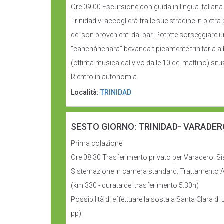
Ore 09.00 Escursione con guida in lingua italiana
Trinidad vi accoglierà fra le sue stradine in piet
del son provenienti dai bar. Potrete sorseggiare 
“canchánchara” bevanda tipicamente trinitaria a 
(ottima musica dal vivo dalle 10 del mattino) situ
Rientro in autonomia.
Località:
TRINIDAD
SESTO GIORNO: TRINIDAD- VARADERO
Prima colazione.
Ore 08.30 Trasferimento privato per Varadero
Sistemazione in camera standard. Trattamento All
(km 330 - durata del trasferimento 5.30h)
Possibilità di effettuare la sosta a Santa Clara d
pp)