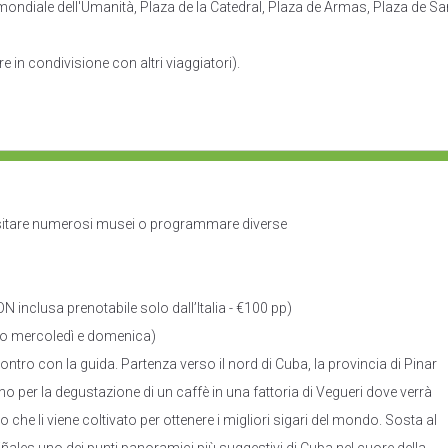
mondiale dell'Umanità, Plaza de la Catedral, Plaza de Armas, Plaza de Sa
 in condivisione con altri viaggiatori).
 visitare numerosi musei o programmare diverse
 inclusa prenotabile solo dall’Italia - €100 pp)
solo mercoledì e domenica)
ncontro con la guida. Partenza verso il nord di Cuba, la provincia di Pinar
o per la degustazione di un caffè in una fattoria di Vegueri dove verrà
o che li viene coltivato per ottenere i migliori sigari del mondo. Sosta al