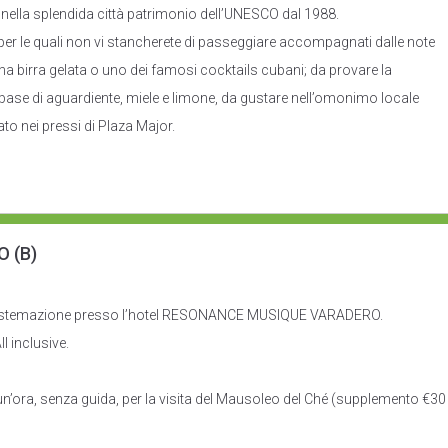
 nella splendida città patrimonio dell’UNESCO dal 1988.
ra per le quali non vi stancherete di passeggiare accompagnati dalle note
una birra gelata o uno dei famosi cocktails cubani; da provare la
base di aguardiente, miele e limone, da gustare nell’omonimo locale
ato nei pressi di Plaza Major.
 (B)
. Sistemazione presso l’hotel RESONANCE MUSIQUE VARADERO.
 inclusive.
i un’ora, senza guida, per la visita del Mausoleo del Ché (supplemento €30