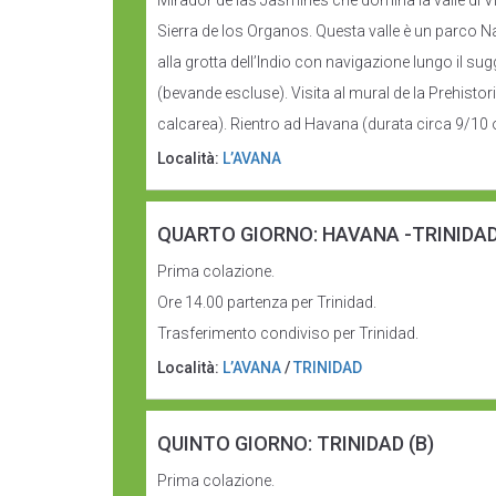
Mirador de las Jasmines che domina la valle di Vi
Sierra de los Organos. Questa valle è un parco N
alla grotta dell’Indio con navigazione lungo il s
(bevande escluse). Visita al mural de la Prehist
calcarea). Rientro ad Havana (durata circa 9/10 
Località:
L’AVANA
QUARTO GIORNO: HAVANA -TRINIDAD
Prima colazione.
Ore 14.00 partenza per Trinidad.
Trasferimento condiviso per Trinidad.
Località:
L’AVANA
/
TRINIDAD
QUINTO GIORNO: TRINIDAD (B)
Prima colazione.