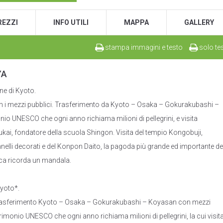
REZZI
INFO UTILI
MAPPA
GALLERY
stampa immagini e testo
solo te
YA
ne di Kyoto.
con i mezzi pubblici. Trasferimento da Kyoto – Osaka – Gokurakubashi –
nio UNESCO che ogni anno richiama milioni di pellegrini, e visita
kai, fondatore della scuola Shingon. Visita del tempio Kongobuji,
nnelli decorati e del Konpon Daito, la pagoda più grande ed importante de
ca ricorda un mandala.
Kyoto*.
. Trasferimento Kyoto – Osaka – Gokurakubashi – Koyasan con mezzi
rimonio UNESCO che ogni anno richiama milioni di pellegrini, la cui visit