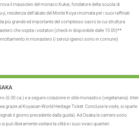
trova il mausoleo del monaco Kukai, fondatore della scuola di
, residenza dell’abate del Monte Koya rinomata per i suoi raffinati
oda più grande ed importante del complesso sacro la cui struttura
tero che ospita i visitatori (check in disponibile dalle 15:00)**.
ernottamento in monastero (i servizi igienici sono in comune).
SAKA
 (6:30 ca.) e a seguire colazione in stile monastico (vegetariana). Inter
'area grazie al Koyasan-World Heritage Ticket. Concluse le visite, si riparte
segnati il giorno precedente dalla guida). Ad Osaka le camere sono
si può liberamente visitare la città e i suoi vivaci quartieri.