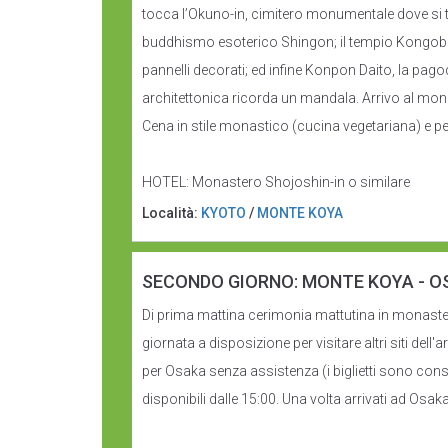
tocca l’Okuno-in, cimitero monumentale dove si 
buddhismo esoterico Shingon; il tempio Kongobu-ji
pannelli decorati; ed infine Konpon Daito, la pag
architettonica ricorda un mandala. Arrivo al monas
Cena in stile monastico (cucina vegetariana) e p
HOTEL: Monastero Shojoshin-in o similare
Località:
KYOTO
/
MONTE KOYA
SECONDO GIORNO: MONTE KOYA - O
Di prima mattina cerimonia mattutina in monastero
giornata a disposizione per visitare altri siti dell
per Osaka senza assistenza (i biglietti sono con
disponibili dalle 15:00. Una volta arrivati ad Osaka 