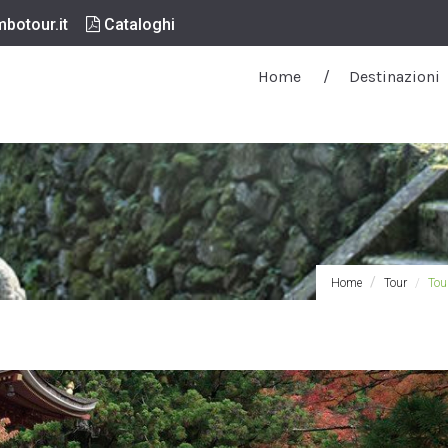
botour.it
Cataloghi
Home
Destinazioni
Home
Tour
Tou