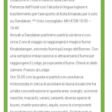
Colazione in Hotel e rilascio della camera.
Partenza dall’Hotel con l’atuista in lingua inglese e
trasferimento per l’aeroporto di Kota Kinabalu per il volo
su Sandakan. ** Volo consigliato: MH 4708 10:00 –
10:40
Arrivati a Sandakan partiremo partirà via terra e con
circa 2 ore di viaggio si raggiungerà il magico fiume
Kinabatangan, secondo fiume più lungo del Borneo. Con
una semplice imbarcazione si attraverserà il fiume per
raggiungere il Lodge, prospiciente il fiume. Check-in delle
camere. Pranzo al Lodge.
Ore 16.00 con la guida si partirà con una barca
motorizzata in cerca di avvistare la fauna locale che ha
un’alta concentrazione in questa area: oranghi, scimmie
nasiche, macachi, varani, serpenti, diverse specie di
buceri, martin pescatori, aquile, sono le componenti