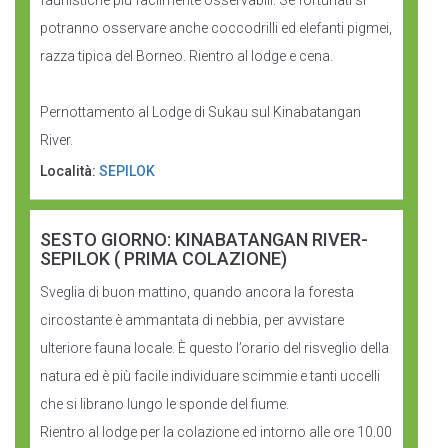
faunistiche più facilmente osservabili. Se fortunati si
potranno osservare anche coccodrilli ed elefanti pigmei,
razza tipica del Borneo. Rientro al lodge e cena.
Pernottamento al Lodge di Sukau sul Kinabatangan
River.
Località:
SEPILOK
SESTO GIORNO: KINABATANGAN RIVER-
SEPILOK ( PRIMA COLAZIONE)
Sveglia di buon mattino, quando ancora la foresta
circostante è ammantata di nebbia, per avvistare
ulteriore fauna locale. È questo l’orario del risveglio della
natura ed è più facile individuare scimmie e tanti uccelli
che si librano lungo le sponde del fiume.
Rientro al lodge per la colazione ed intorno alle ore 10.00