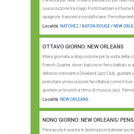
Partenza per New Orleans passando per Natchez e
sua posizione tra il lago Pontchartrain e il fiume M
spagnole, francesi e nordafricane. Pernottamento
Località:
NATCHEZ
/
BATON ROUGE
/
NEW ORL
OTTAVO GIORNO: NEW ORLEANS
Intera giornata a disposizione per la visita della 
French Quarter, dove i balconi in ferro battuto si 
deliziosi ristoranti e Dixieland Jazz Club, gustat
prenotare un’escursione facoltativa come il tour d
gustare un brunch a ritmo di musica Jazz. Pernot
Località:
NEW ORLEANS
NONO GIORNO: NEW ORLEANS/ PEN
Pensacola è una tra le destinazioni balneari più 