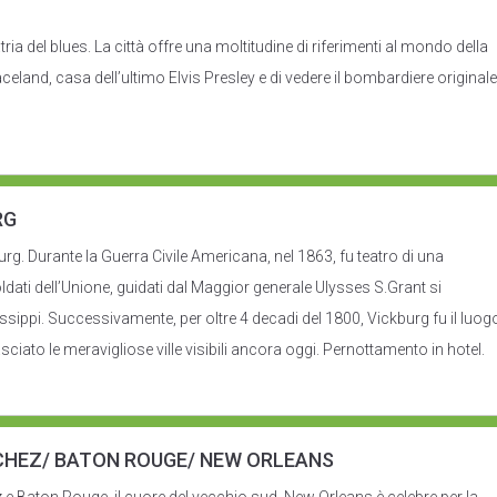
ria del blues. La città offre una moltitudine di riferimenti al mondo della
eland, casa dell’ultimo Elvis Presley e di vedere il bombardiere originale
RG
rg. Durante la Guerra Civile Americana, nel 1863, fu teatro di una
soldati dell’Unione, guidati dal Maggior generale Ulysses S.Grant si
ssippi. Successivamente, per oltre 4 decadi del 1800, Vickburg fu il luog
asciato le meravigliose ville visibili ancora oggi. Pernottamento in hotel.
CHEZ/ BATON ROUGE/ NEW ORLEANS