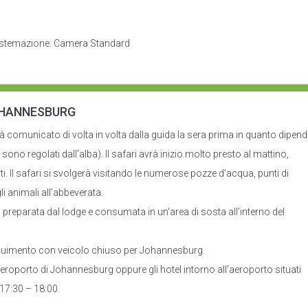
o Sistemazione: Camera Standard
OHANNESBURG
rà comunicato di volta in volta dalla guida la sera prima in quanto dipend
i sono regolati dall’alba). Il safari avrà inizio molto presto al mattino,
rti. Il safari si svolgerà visitando le numerose pozze d’acqua, punti di
li animali all’abbeverata.
 preparata dal lodge e consumata in un’area di sosta all’interno del
seguimento con veicolo chiuso per Johannesburg.
aeroporto di Johannesburg oppure gli hotel intorno all’aeroporto situati
 17:30 – 18:00.