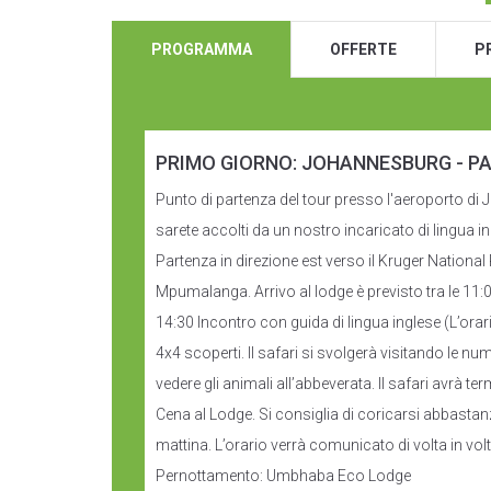
PROGRAMMA
OFFERTE
P
PRIMO GIORNO: JOHANNESBURG - P
Punto di partenza del tour presso l'aeroporto di 
sarete accolti da un nostro incaricato di lingua in
Partenza in direzione est verso il Kruger National 
Mpumalanga. Arrivo al lodge è previsto tra le 11:0
14:30 Incontro con guida di lingua inglese (L’orario
4x4 scoperti. Il safari si svolgerà visitando le n
vedere gli animali all’abbeverata. Il safari avrà te
Cena al Lodge. Si consiglia di coricarsi abbastan
mattina. L’orario verrà comunicato di volta in volt
Pernottamento: Umbhaba Eco Lodge