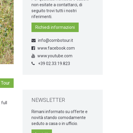
non esitate a contattarci, di
seguito trovi tutti i nostri
riferimenti.
Richiedi informazioni
info@combotour.it
www.facebook.com
www.youtube.com
+39 02.33.19.823
 Tour
NEWSLETTER
 full
Rimani informato su offerte e
novità stando comodamente
seduto a casa o in ufficio.