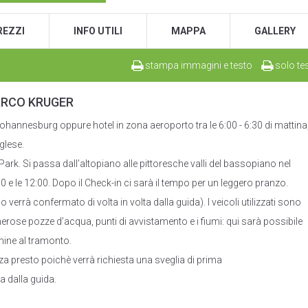
REZZI
INFO UTILI
MAPPA
GALLERY
stampa immagini e testo
solo te
ARCO KRUGER
Johannesburg oppure hotel in zona aeroporto tra le 6:00 - 6:30 di mattina
glese.
Park. Si passa dall’altopiano alle pittoresche valli del bassopiano nel
0 e le 12:00. Dopo il Check-in ci sarà il tempo per un leggero pranzo.
 verrà confermato di volta in volta dalla guida). I veicoli utilizzati sono
umerose pozze d’acqua, punti di avvistamento e i fiumi: qui sarà possibile
rmine al tramonto.
za presto poichè verrà richiesta una sveglia di prima
a dalla guida.