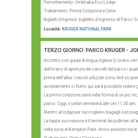
Pernottamento: Umbhaba Eco Lodge
Trattamento: Prima Colazione e Cena
Biglietti d’ingressi: biglietto d'ingresso al Parc
Località:
KRUGER NATIONAL PARK
TERZO GIORNO: PARCO KRUGER - J
Incontro con guida di lingua inglese (L’orario ver
dall’orario di apertura dei cancelli del parco i qual
prima dell’alba. I veicoli utilizzati sono 4x4 scope
avvistamento e i fiumi: qui sarà possibile vedere g
La prima colazione sarà nella forma di un pic nic,
parco. Oggi, il safari terminerà alle ore 11:30 am.
Rientro al lodge per raccogliere i bagagli e pro
La tappa successiva è il terminal dei pullman all’
nella zona di Kempton Park. Arrivo previsto tra le