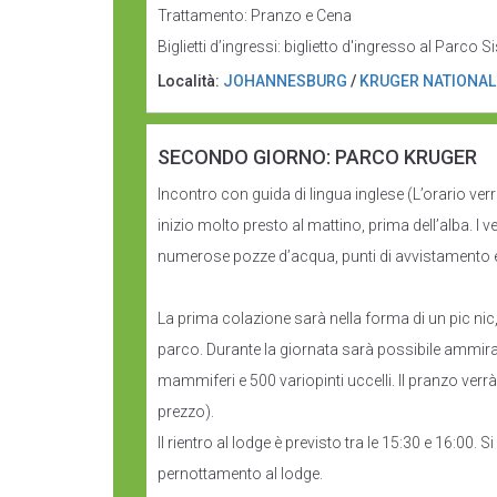
Trattamento: Pranzo e Cena
Biglietti d’ingressi: biglietto d'ingresso al Parc
Località:
JOHANNESBURG
/
KRUGER NATIONAL
SECONDO GIORNO: PARCO KRUGER
Incontro con guida di lingua inglese (L’orario verr
inizio molto presto al mattino, prima dell’alba. I ve
numerose pozze d’acqua, punti di avvistamento e i 
La prima colazione sarà nella forma di un pic nic,
parco. Durante la giornata sarà possibile ammirare
mammiferi e 500 variopinti uccelli. Il pranzo verrà
prezzo).
Il rientro al lodge è previsto tra le 15:30 e 16:00. S
pernottamento al lodge.