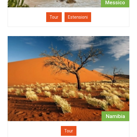
Messico
Tour
Estensioni
Namibia
Tour