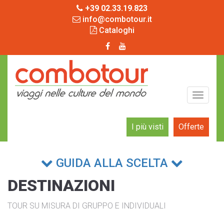
+39 02.33.19.823
info@combotour.it
Cataloghi
Toggle
navigati
I più visti
Offerte
Previous
Next
GUIDA ALLA SCELTA
DESTINAZIONI
TOUR SU MISURA DI GRUPPO E INDIVIDUALI