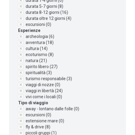
durata 1-4 giorni (
0
)
durata 5-7 giorni (
8
)
durata 8-12 giorni (
16
)
durata oltre 12 giorni (
4
)
escursioni (
0
)
Esperienze
archeologia (
6
)
avventura (
18
)
cultura (
14
)
ecoturismo (
8
)
natura (
21
)
spirito libero (
27
)
spiritualità (
3
)
turismo responsabile (
3
)
viaggi di nozze (
0
)
viaggi in libertà (
24
)
vivi come i locali (
0
)
Tipo di viaggio
away - lontano dalle folle (
0
)
escursioni (
0
)
estensione mare (
0
)
fly & drive (
8
)
piccoli gruppi (
1
)