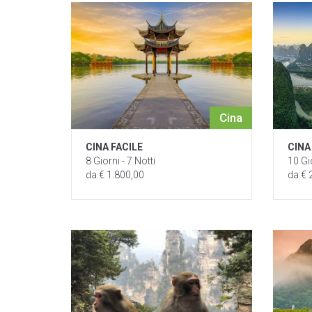
Cina
CINA FACILE
CINA
8 Giorni - 7 Notti
10 Gio
da € 1.800,00
da € 