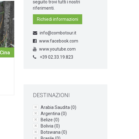
seguito trovi tutti i nostri
riferimenti.
Richiedi informazioni
info@combotour.it
www.facebook.com
www.youtube.com
Cina
+39 02.33.19.823
DESTINAZIONI
Arabia Saudita (
0
)
Argentina (
0
)
Belize (
0
)
Bolivia (
0
)
Botswana (
0
)
Brasile (
0
)