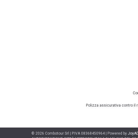
Con
Polizza assicurativa contro il
© 2026 Combotour Srl | P.IVA 08368450964 | Powered by
JoyA