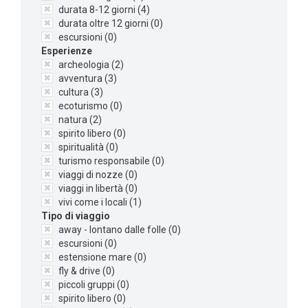
durata 8-12 giorni (
4
)
durata oltre 12 giorni (
0
)
escursioni (
0
)
Esperienze
archeologia (
2
)
avventura (
3
)
cultura (
3
)
ecoturismo (
0
)
natura (
2
)
spirito libero (
0
)
spiritualità (
0
)
turismo responsabile (
0
)
viaggi di nozze (
0
)
viaggi in libertà (
0
)
vivi come i locali (
1
)
Tipo di viaggio
away - lontano dalle folle (
0
)
escursioni (
0
)
estensione mare (
0
)
fly & drive (
0
)
piccoli gruppi (
0
)
spirito libero (
0
)